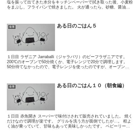
塩を振って出てきた水分をキッチンペーパーで拭き取った後、小麦粉
をまぶし、フライパンで焼きました。 火が通ったら、砂糖、醤油、
酒を煮詰めて絡めました。 鮫は安いのでよく買います...
ある日のごはん５
食事
１日目 ラザニア Jarraballi（ジャラバリ）のビーフラザニアです。
200℃のオーブンで50分焼くか、電子レンジで20分で調理します。
50分待てなかったので、電子レンジを使ったのですが、オーブンの
方が表面に焦げ目がつくので、美味し...
ある日のごはん１０（朝食編）
食事
１日目 赤魚開き スーパーで味付けされて販売されていました。 焼く
だけなので調理が楽です。 グリルを洗う方が面倒でしたが…。 程よ
く油が乗っていて、甘味もあって美味しかったです。 ベビーリーフ
のサラダ ベビーリーフにミニトマト、コーンを乗せ...