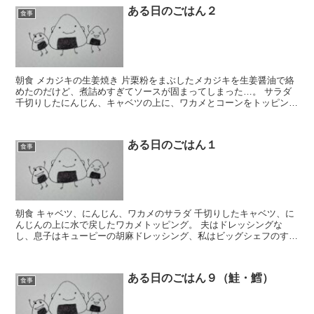
ある日のごはん２
食事
朝食 メカジキの生姜焼き 片栗粉をまぶしたメカジキを生姜醤油で絡
めたのだけど、煮詰めすぎてソースが固まってしまった…。 サラダ
千切りしたにんじん、キャベツの上に、ワカメとコーンをトッピン
グ。 株式会社マルニシの三陸産カットワカメというのを...
ある日のごはん１
食事
朝食 キャベツ、にんじん、ワカメのサラダ 千切りしたキャベツ、に
んじんの上に水で戻したワカメトッピング。 夫はドレッシングな
し、息子はキューピーの胡麻ドレッシング、私はビッグシェフのすり
おろしチーズドレッシング。 みんなバラバラ。 オクラの...
ある日のごはん９（鮭・鱈）
食事