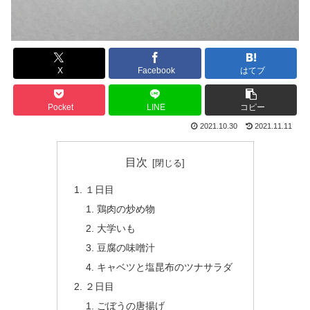
X
Facebook
はてブ
Pocket
LINE
コピー
2021.10.30
2021.11.11
目次
１日目
鶏肉の炒め物
大学いも
豆腐の味噌汁
キャベツと塩昆布のツナサラダ
２日目
ごぼうの唐揚げ