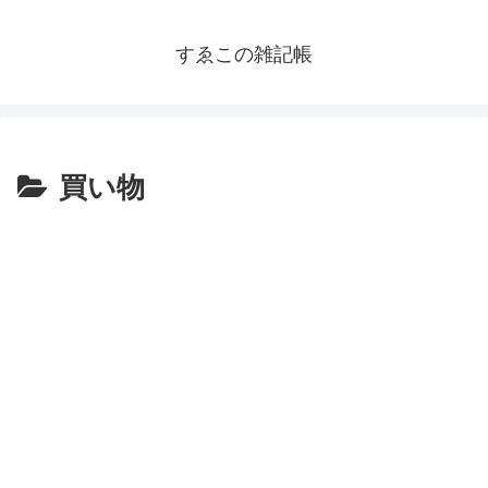
すゑこの雑記帳
買い物